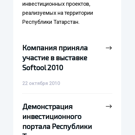
инвестиционных проектов,
реализуемых на территории
Республики Татарстан.
Компания приняла
Компания приняла
участие в выставке
участие в выставке
Softool 2010
Softool 2010
22 октября 2010
Демонстрация
Демонстрация
инвестиционного
инвестиционного
портала Республики
портала Республики