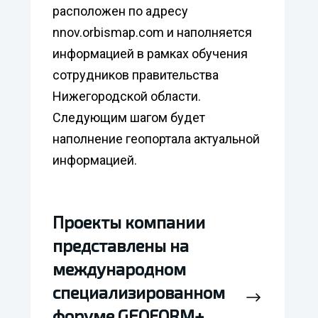
расположен по адресу
nnov.orbismap.com и наполняется
информацией в рамках обучения
сотрудников правительства
Нижегородской области.
Следующим шагом будет
наполнение геопортала актуальной
информацией.
Проекты компании
Проекты компании
представлены на
представлены на
международном
международном
специализированном
специализированном
форуме GEOFORM+
форуме GEOFORM+