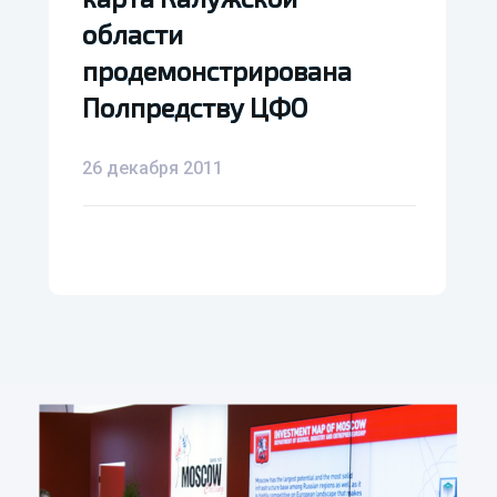
области
области
продемонстрирована
продемонстрирована
Полпредству ЦФО
Полпредству ЦФО
26 декабря 2011