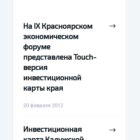
На IX Красноярском
На IX Красноярском
экономическом
экономическом
форуме
форуме
представлена Touch-
представлена Touch-
версия
версия
инвестиционной
инвестиционной
карты края
карты края
20 февраля 2012
Инвестиционная
Инвестиционная
карта Калужской
карта Калужской