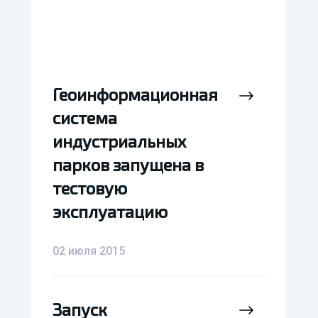
Геоинформационная
Геоинформационная
система
система
индустриальных
индустриальных
парков запущена в
парков запущена в
тестовую
тестовую
эксплуатацию
эксплуатацию
02 июля 2015
Запуск
Запуск