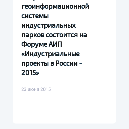
геоинформационной
геоинформационной
системы
системы
индустриальных
индустриальных
парков состоится на
парков состоится на
Форуме АИП
Форуме АИП
«Индустриальные
«Индустриальные
проекты в России -
проекты в России -
2015»
2015»
23 июня 2015