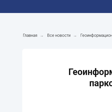
Главная
→
Все новости
→
Геоинформацион
Геоинфор
парк