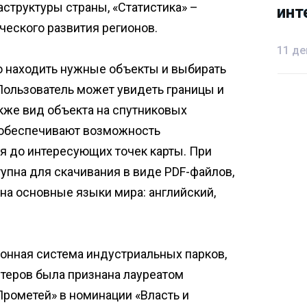
структуры страны, «Статистика» –
инт
инт
еского развития регионов.
11 де
о находить нужные объекты и выбирать
Пользователь может увидеть границы и
акже вид объекта на спутниковых
 обеспечивают возможность
я до интересующих точек карты. При
упна для скачивания в виде PDF-файлов,
а основные языки мира: английский,
онная система индустриальных парков,
теров была признана лауреатом
рометей» в номинации «Власть и