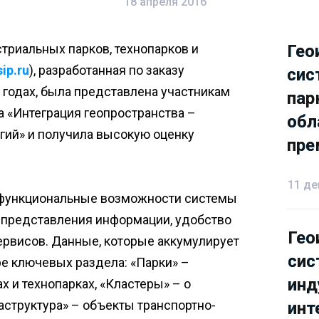
18 апреля 2016
триальных парков, технопарков и
Гео
Гео
ip.ru
), разработанная по заказу
сис
сис
годах, была представлена участникам
пар
пар
 «Интеграция геопространства –
обл
обл
ий» и получила высокую оценку
пре
пре
11 де
 функциональные возможности системы
 и представления информации, удобство
Гео
Гео
ервисов. Данные, которые аккумулирует
сис
сис
е ключевых раздела: «Парки» –
инд
инд
 и технопарках, «Кластеры» – о
аструктура» – объекты транспортно-
инт
инт