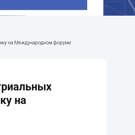
енку на Международном форуме
триальных
ку на