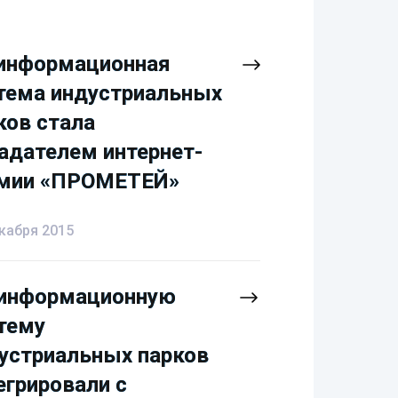
информационная
информационная
тема индустриальных
тема индустриальных
ков стала
ков стала
адателем интернет-
адателем интернет-
мии «ПРОМЕТЕЙ»
мии «ПРОМЕТЕЙ»
кабря 2015
информационную
информационную
тему
тему
устриальных парков
устриальных парков
егрировали с
егрировали с