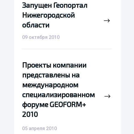
Запущен Геопортал
Запущен Геопортал
Нижегородской
Нижегородской
области
области
09 октября 2010
Проекты компании
Проекты компании
представлены на
представлены на
международном
международном
специализированном
специализированном
форуме GEOFORM+
форуме GEOFORM+
2010
2010
05 апреля 2010