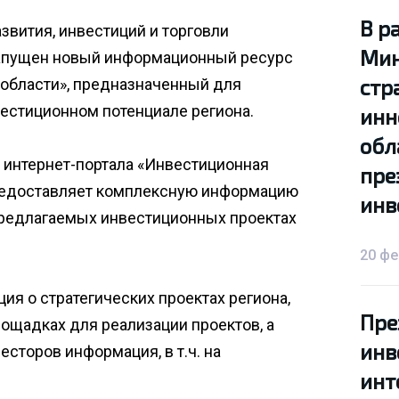
В р
В р
вития, инвестиций и торговли
Мин
Мин
запущен новый информационный ресурс
стр
стр
 области», предназначенный для
естиционном потенциале региона.
инн
инн
обл
обл
 интернет-портала «Инвестиционная
пре
пре
предоставляет комплексную информацию
инв
инв
предлагаемых инвестиционных проектах
20 фе
ия о стратегических проектах региона,
Пре
Пре
ощадках для реализации проектов, а
инв
инв
сторов информация, в т.ч. на
инт
инт