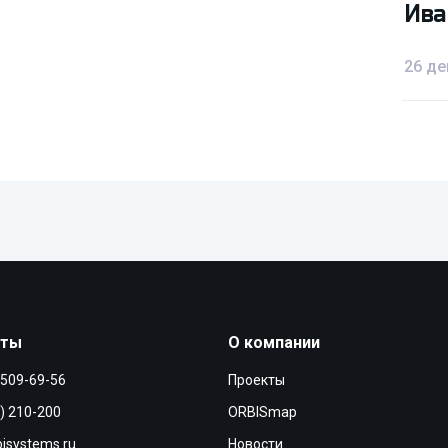
Ива
Ива
26 де
кты
О компании
 509-69-56
Проекты
) 210-200
ORBISmap
isystems.ru
Новости