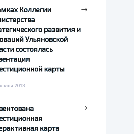
амках Коллегии
амках Коллегии
истерства
истерства
атегического развития и
атегического развития и
оваций Ульяновской
оваций Ульяновской
асти состоялась
асти состоялась
зентация
зентация
естиционной карты
естиционной карты
враля 2013
зентована
зентована
естиционная
естиционная
ерактивная карта
ерактивная карта